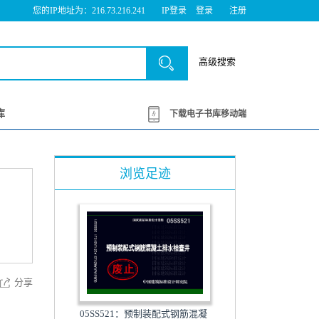
您的IP地址为：216.73.216.241
IP登录
登录
注册
高级搜索
库
下载电子书库移动端
浏览足迹
分享
05SS521：预制装配式钢筋混凝