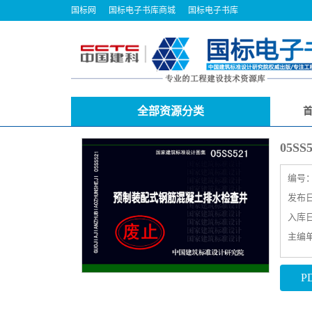
国标网
国标电子书库商城
国标电子书库
全部资源分类
05
编号
发布日期
入库日期
主编
P