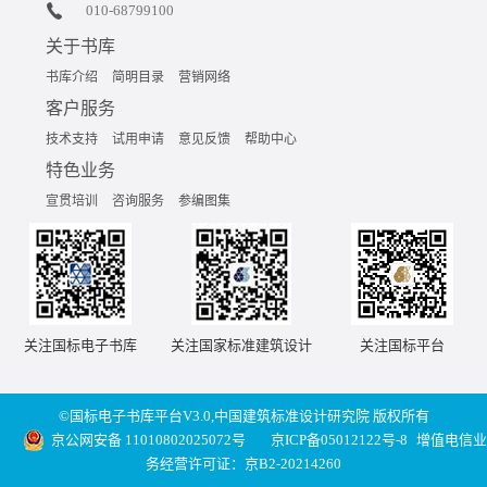
010-68799100
关于书库
书库介绍
简明目录
营销网络
客户服务
技术支持
试用申请
意见反馈
帮助中心
特色业务
宣贯培训
咨询服务
参编图集
关注国标电子书库
关注国家标准建筑设计
关注国标平台
©国标电子书库平台V3.0,中国建筑标准设计研究院 版权所有
京公网安备 11010802025072号
京ICP备05012122号-8
增值电信业
务经营许可证：京B2-20214260