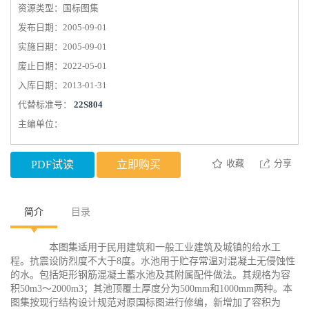
资源类型：国标图集
发布日期：2005-09-01
实施日期：2005-09-01
废止日期：2022-05-01
入库日期：2013-01-31
代替标准号：
22S804
主编单位：
收藏
分享
PDF试读
立即购买
简介
目录
本图集适用于民用建筑和一般工业建筑及城镇的给水工
程。抗震设防烈度不大于8度。水池用于贮存常温对混凝土无侵蚀性
的水。包括矩形钢筋混凝土蓄水池及其附属配件做法。其规格为容
积50m3～2000m3；其池顶覆土厚度分为500mm和1000mm两种。本
图集按现行结构设计规范对原国标图进行修编，新增加了容积为