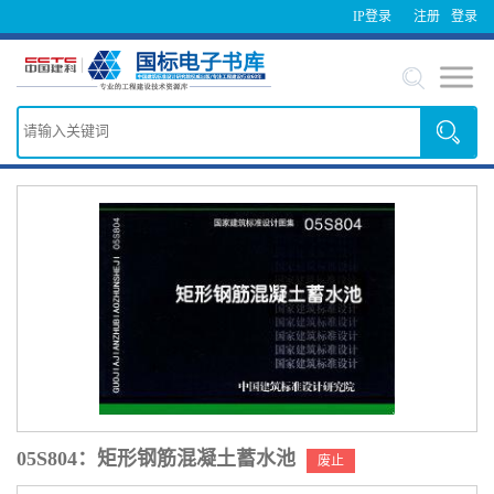
IP登录
注册
登录
05S804：矩形钢筋混凝土蓄水池
废止