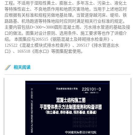
工程。不适用于湿陷性黄土、膨胀土、多年冻土、污染土、液化土
等特殊性岩土、不良地质作用和地质灾害场地，当用于上述地区时
应根据有关标准和规程另做地基处理。当管道穿越河床、堤坝、铁
路路基、机场跑道等特殊地段时应同时满足相关行业标准的规定。
主要内容包括D=300～3000圆形混凝土雨、污水排水管道的基础及接
口的做法。图集对设计原则、选用条件、施工要求等也作了详细介
绍。 本图集应与20S515《钢筋混凝土及砖砌排水检查井》、
12S522《混凝土模块式排水检查井》、20S517《排水管道出水
口》、16S518《雨水口》等图集配套使用。
相关阅读