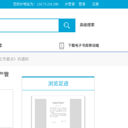
您的IP地址为：216.73.216.190
IP登录
登录
注册
高级搜索
库
下载电子书库移动端
年工作要点》的通知
产管
浏览足迹