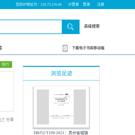
您的IP地址为：216.73.216.44
IP登录
登录
注册
高级搜索
库
下载电子书库移动端
现行
浏览足迹
分享
DBJ52/T109-2021：贵州省城镇