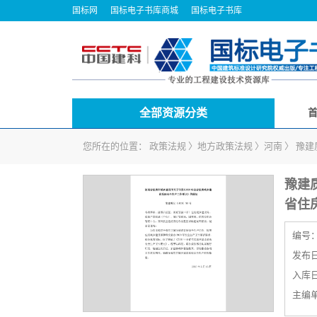
国标网
国标电子书库商城
国标电子书库
全部资源分类
您所在的位置：
政策法规
〉
地方政策法规
〉
河南
〉
豫建
豫建质
省住
编号
发布日期
入库日期
主编