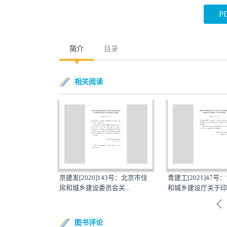
P
简介
目录
相关阅读
00号：关于印发
京建发[2020]143号：北京市住
青建工[2021]47
建...
房和城乡建设委员会关...
和城乡建设厅关于印发
图书评论