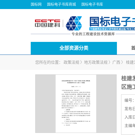
国标网
国标电子书库商城
国标电子书库
全部资源分类
您所在的位置：
政策法规
〉
地方政策法规
〉
广西
〉
桂建
桂建
区施
编号
发布日期
入库日期
主编