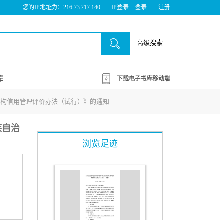
您的IP地址为：216.73.217.140
IP登录
登录
注册
高级搜索
库
下载电子书库移动端
查机构信用管理评价办法（试行）》的通知
族自治
浏览足迹