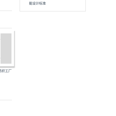
能设计标准
棉纺织工厂
GB/T50508-2019：涤纶工厂设
GB/T50639-2019：锦纶
计标准
计标准