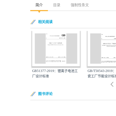
简介
目录
强制性条文
相关阅读
19：薄膜太阳能电
GB51377-2019：锂离子电池工
GB/T50543-201
厂设计标准
瓷工厂节能设计标准
图书评论