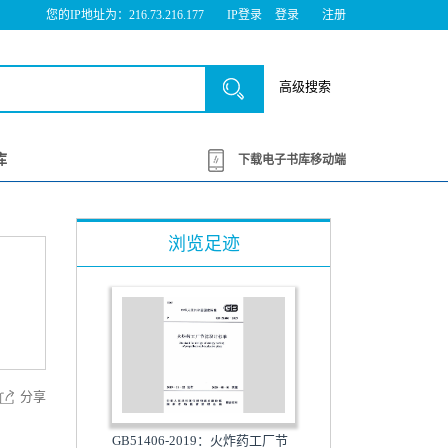
您的IP地址为：216.73.216.177
IP登录
登录
注册
高级搜索
库
下载电子书库移动端
浏览足迹
分享
GB51406-2019：火炸药工厂节