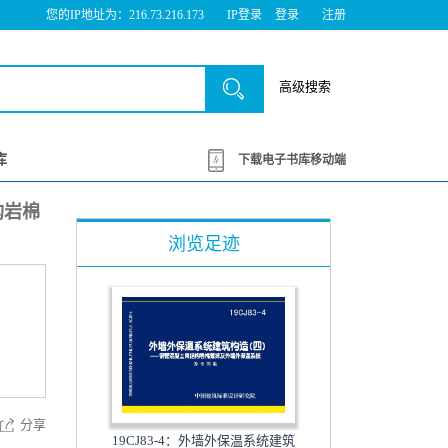
您的IP地址为：216.73.216.173
IP登录
登录
注册
高级搜索
库
下载电子书库移动端
构岩棉
浏览足迹
分享
19CJ83-4：外墙外保温系统建筑