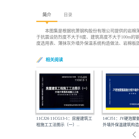
简介
目录
本图集是根据杭萧钢构股份有限公司提供的岩棉
于抗震设防烈度不大于8度、建筑高度不大于100m
度选用表、薄抹灰外墙外保温系统构造做法、岩棉板
相关阅读
CJ26：房屋建筑工
14CJ51：JY硬泡
11CJ26 11CG13-1：房屋建筑工
）...
外墙外保温建筑构造
程施工工法图示（一）...