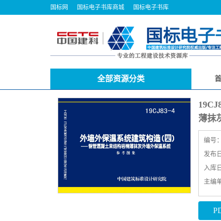
国标网
国标电子书库商城
国标电子书库
全部资源分类
19C
薄抹
编号
发布日期
入库日期
主编
P