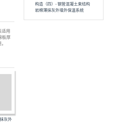
构造（四）- 钢管混凝土束结构
岩棉薄抹灰外墙外保温系统
集适用
棉板厚
要。
棉薄抹灰外
JGJ144-2019：外墙外保温工程
06CJ07：改性膨胀珍珠岩
技术标准
保温建筑构造－XR无机保...